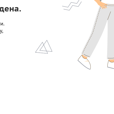
дена.
и.
у,